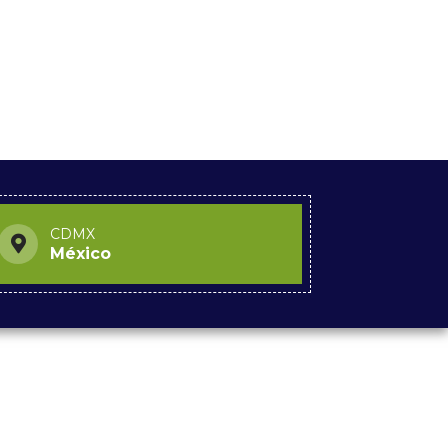
CDMX
México