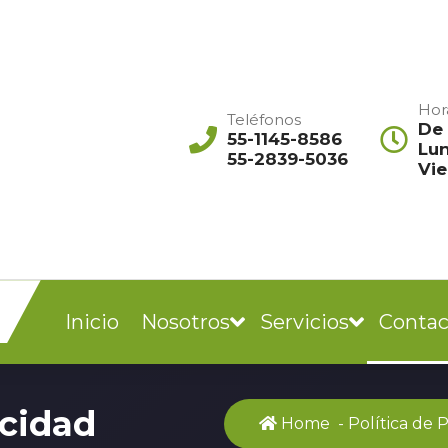
Hor
Teléfonos
De 
55-1145-8586
Lun
55-2839-5036
Vie
Inicio
Nosotros
Servicios
Contac
acidad
Home
-
Política de 