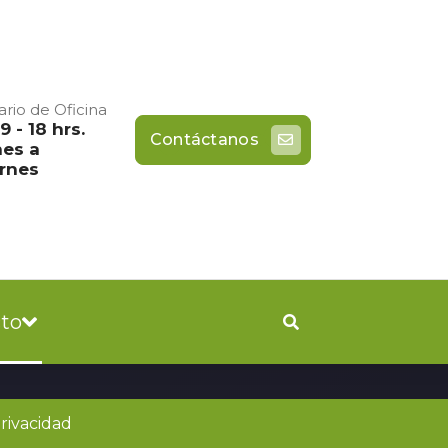
ario de Oficina
9 - 18 hrs.
Contáctanos
es a
rnes
to
Privacidad